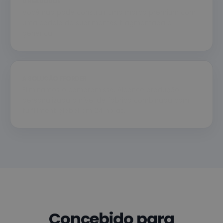
A REALIDADE
Você não pode construir uma marca premium com
uma cadeia de suprimentos fragmentada e
genérica
A SOLUÇÃO FFORDER
Eliminamos o compromisso. Alcance produção
personalizada a nível de fábrica combinada com
fulfillment global em 24 horas.
Concebido para