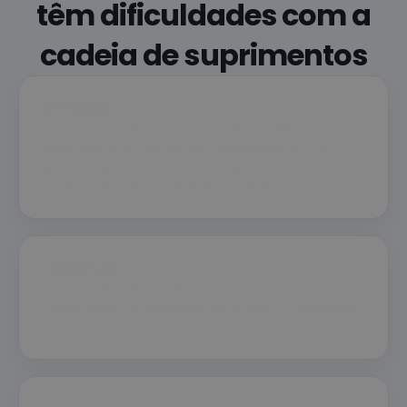
têm dificuldades com a
cadeia de suprimentos
O PROBLEMA
Sua marca é tão forte quanto sua cadeia de
suprimentos. A maioria dos fundadores de DTC
gasta mais tempo resolvendo problemas de
logística do que construindo sua marca
A ARMADILHA
A personalização atrasa as operações. O envio
rápido destrói a qualidade do produto. A aquisição
de produtos desvia o foco do marketing